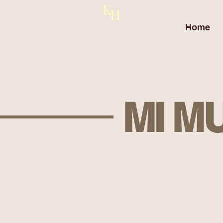
K
H
Home
MI M